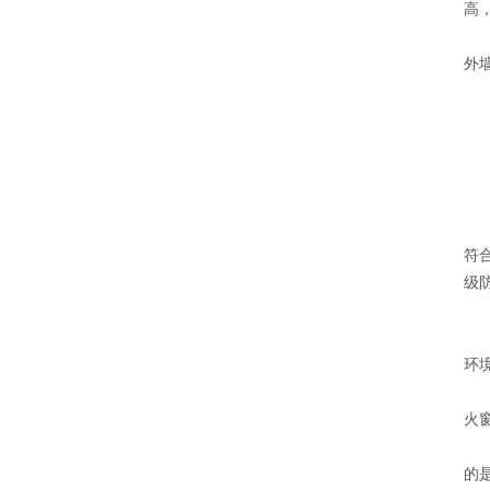
高
外
符
级
环
火
的