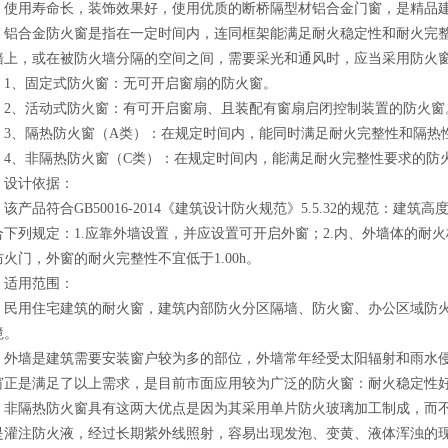
，使用寿命长，装饰效果好，使用优质的断桥隔型材铝合金门窗，是精品
铝合金防火窗是指在一定时间内，连同框架能满足耐火稳定性和耐火完
墙上，或在被防火墙分隔的空间之间，需要采光和通风时，应当采用防火
1、固定式防火窗：无可开启窗扇的防火窗。
2、活动式防火窗：有可开启窗扇、且装配有窗扇启闭控制装置的防火窗
3、隔热防火窗（A类）：在规定时间内，能同时满足耐火完整性和隔热
4、非隔热防火窗（C类）：在规定时间内，能满足耐火完整性要求的防
设计依据：
该产品符合GB50016-2014《建筑设计防火规范》5.5.32的规范：建
合下列规定：1.应靠外墙设置，并应设置可开启外窗；2.内、外墙体的耐火极
防火门，外窗的耐火完整性不宜低于1.00h。
适用范围：
民用住宅建筑的耐火窗，建筑内部防火分区隔墙、防火窗、办公区域防
境。
外墙是建筑需要安装窗户较为多的部位，外墙常年经受太阳辐射和雨水
窗正是满足了以上需求，是目前市面应用较为广泛的防火窗：耐火稳定性
非隔热防火窗具有这两大优点是因为其采用单片防火玻璃加工制成，而
是灌注防火液，经过长期紫外线照射，容易出现发泡、变黄、液体浑浊的