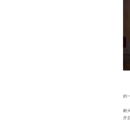
的
耐
开