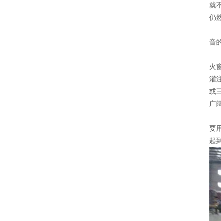
就
仍
音
火
灌
或
广
要
起