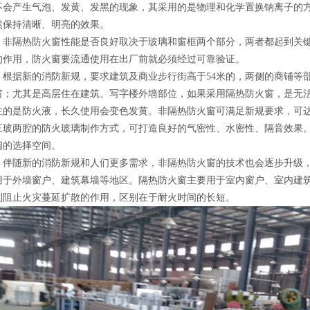
不会产生气泡、发黄、发黑的现象，其采用的是物理和化学置换钠离子的
然保持清晰、明亮的效果。
非隔热防火窗性能是否良好取决于玻璃和窗框两个部分，两者都起到关
的作用，防火窗要流通使用在出厂前就必须经过可靠验证。
根据新的消防新规，要求建筑及商业步行街高于54米的，两侧的商铺等
窗；尤其是高层住在建筑、写字楼外墙部位，如果采用隔热防火窗，是无
注的是防火液，长久使用会变色发黄。非隔热防火窗可满足新规要求，可达
三玻两腔的防火玻璃制作方式，可打造良好的气密性、水密性、隔音效果
阔的选择空间。
伴随新的消防新规和人们更多需求，非隔热防火窗的技术也会逐步升级
用于外墙窗户、建筑幕墙等地区。隔热防火窗主要用于室内窗户、室内建
到阻止火灾蔓延扩散的作用，区别在于耐火时间的长短。