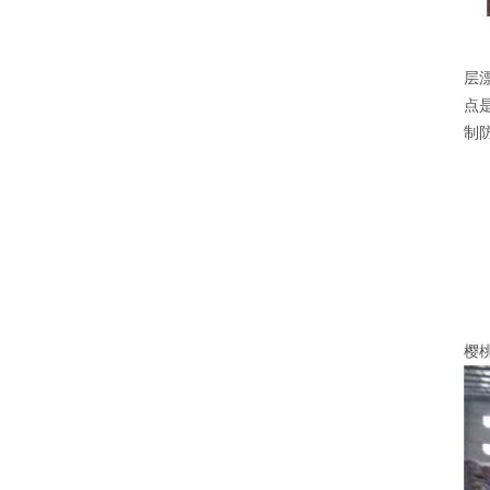
层
点
制
樱