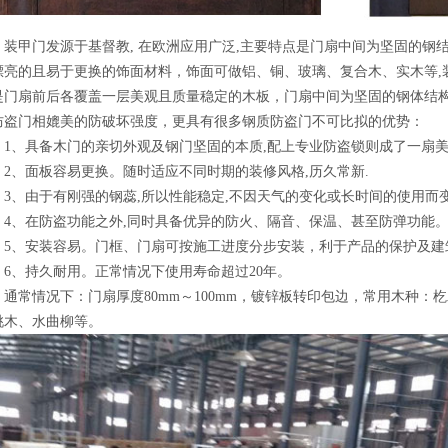
装甲门发源于基督教, 在欧洲应用广泛,主要特点是门扇中间为坚固的钢结
漂亮的且易于更换的饰面材料，饰面可做铝、铜、玻璃、复合木、实木等,
是门扇前后各覆盖一层美观且质量稳定的木板，门扇中间为坚固的钢体结构
防盗门相媲美的防破坏强度，更具有很多钢质防盗门不可比拟的优势：
1、具备木门的亲切外观及钢门坚固的本质,配上专业防盗锁则成了一扇美
2、面板容易更换。随时适应不同时期的装修风格,历久常新.
3、由于有刚强的钢蕊,所以性能稳定,不因天气的变化或长时间的使用而
4、在防盗功能之外,同时具备优异的防火、隔音、保温、甚至防弹功能
5、安装容易。门框、门扇可按施工进度分步安装，利于产品的保护及建
6、持久耐用。正常情况下使用寿命超过20年。
通常情况下：门扇厚度80mm～100mm，镀锌板转印包边，常用木种
桃木、水曲柳等。